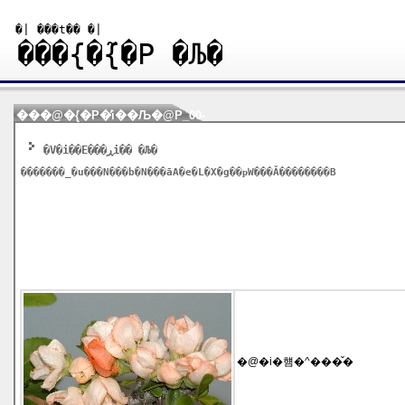
�| ���t�� �|
���{�̃{�P �Љ�
���@�{�P�̕i��Љ�@P_00-
1
�V�i��E���ڕi�� �Љ�
�������_�u���N���b�N���āA�e�L�X�g��ҏW���Ă��������B
�@�i�햼�^���̌�