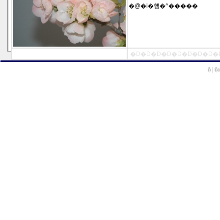
�@�i�햼�^�����
�D�D�D�D�D�D�D�D�
�|�